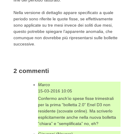
Nella versione di dettaglio appare specificato a quale
periodo sono riferite le quote fisse, se effettivamente
sono applicate su tre mesi invece dei soliti due mesi,
questo potrebbe spiegare l’apparente anomalia, che
comunque non dovrebbe più ripresentarsi sulle bollette
successive.
Post
2 commenti
navigation
Marco
15-03-2016 10:05
Confermo anch’io spese fisse trimestrali
per la prima “bolletta 2.0” Enel D3 non
residente (scovate online). Ma scriverlo
esplicitamente anche nella nuova bolletta
“chiara” e “semplificata” no, eh?
Giovanni (Novara)