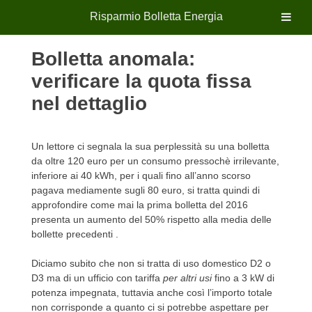
Risparmio Bolletta Energia
Skip
Bolletta anomala:
to
content
verificare la quota fissa
nel dettaglio
Un lettore ci segnala la sua perplessità su una bolletta
da oltre 120 euro per un consumo pressochè irrilevante,
inferiore ai 40 kWh, per i quali fino all’anno scorso
pagava mediamente sugli 80 euro, si tratta quindi di
approfondire come mai la prima bolletta del 2016
presenta un aumento del 50% rispetto alla media delle
bollette precedenti .
Diciamo subito che non si tratta di uso domestico D2 o
D3 ma di un ufficio con tariffa
per altri usi
fino a 3 kW di
potenza impegnata, tuttavia anche così l’importo totale
non corrisponde a quanto ci si potrebbe aspettare per